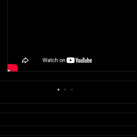
●
●
●