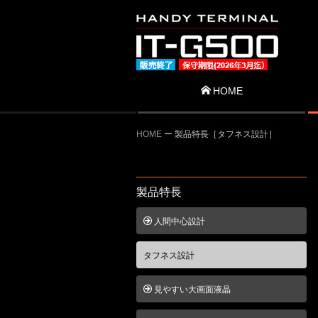
HOME
HOME
ー 製品特長［タフネス設計］
製品特長
人間中心設計
タフネス設計
見やすい大画面液晶