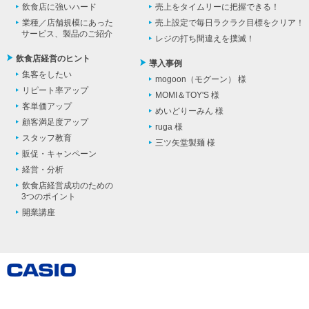
飲食店に強いハード
売上をタイムリーに把握できる！
業種／店舗規模にあった
売上設定で毎日ラクラク目標をクリア！
サービス、製品のご紹介
レジの打ち間違えを撲滅！
飲食店経営のヒント
導入事例
集客をしたい
mogoon（モグーン） 様
リピート率アップ
MOMI＆TOY'S 様
客単価アップ
めいどりーみん 様
顧客満足度アップ
ruga 様
スタッフ教育
三ツ矢堂製麺 様
販促・キャンペーン
経営・分析
飲食店経営成功のための
3つのポイント
開業講座